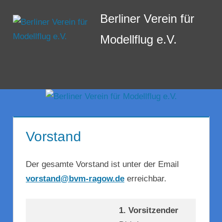
Zum
Berliner Verein für
Inhalt
springen
Modellflug e.V.
Menü
Vorstand
Der gesamte Vorstand ist unter der Email
vorstand@bvm-ragow.de
erreichbar.
1. Vorsitzender